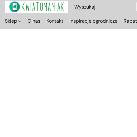
Sklep
O nas
Kontakt
Inspiracje ogrodnicze
Raba