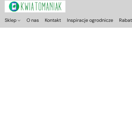
Sklep
O nas
Kontakt
Inspiracje ogrodnicze
Raba