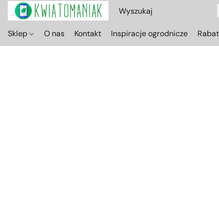
Sklep
O nas
Kontakt
Inspiracje ogrodnicze
Raba