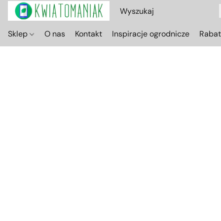
Sklep
O nas
Kontakt
Inspiracje ogrodnicze
Raba