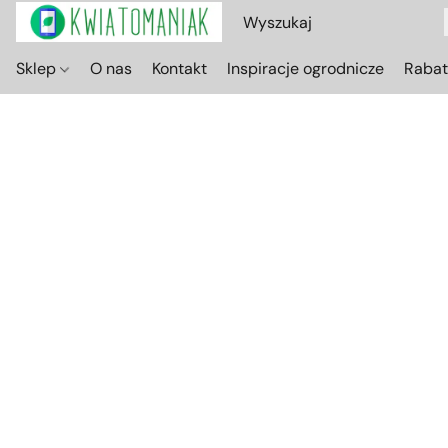
Sklep
O nas
Kontakt
Inspiracje ogrodnicze
Raba