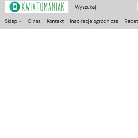
Sklep
O nas
Kontakt
Inspiracje ogrodnicze
Raba