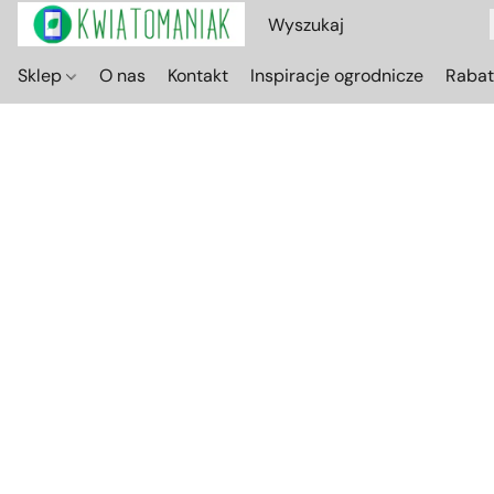
Sklep
O nas
Kontakt
Inspiracje ogrodnicze
Raba