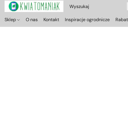
Sklep
O nas
Kontakt
Inspiracje ogrodnicze
Raba