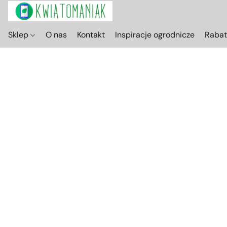
Sklep
O nas
Kontakt
Inspiracje ogrodnicze
Raba