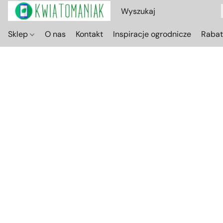
Sklep
O nas
Kontakt
Inspiracje ogrodnicze
Raba