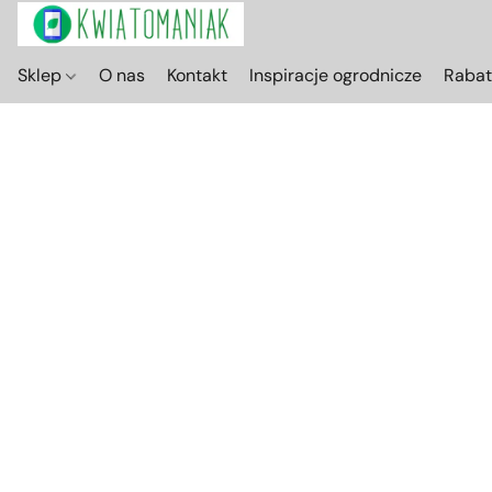
Sklep
O nas
Kontakt
Inspiracje ogrodnicze
Raba