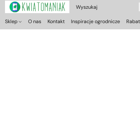
Sklep
O nas
Kontakt
Inspiracje ogrodnicze
Raba