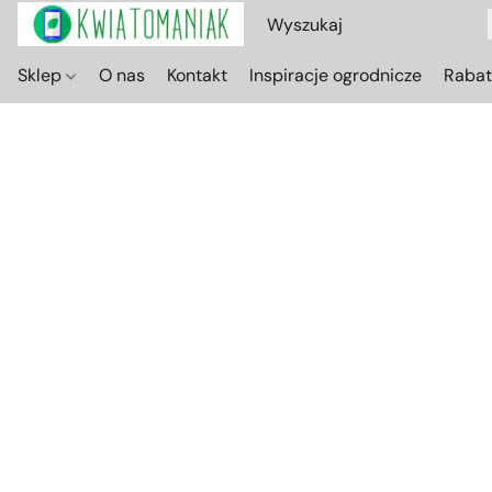
Sklep
O nas
Kontakt
Inspiracje ogrodnicze
Raba