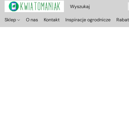
Sklep
O nas
Kontakt
Inspiracje ogrodnicze
Raba