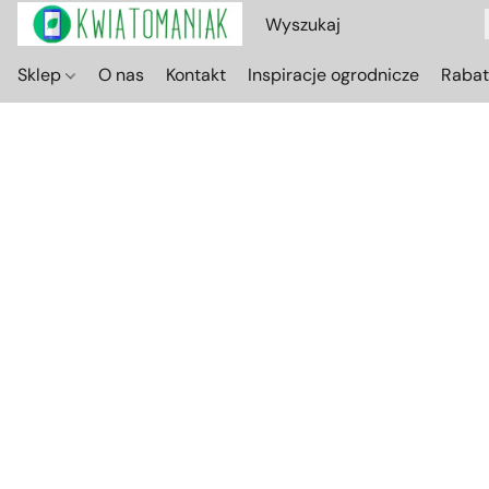
Sklep
O nas
Kontakt
Inspiracje ogrodnicze
Raba