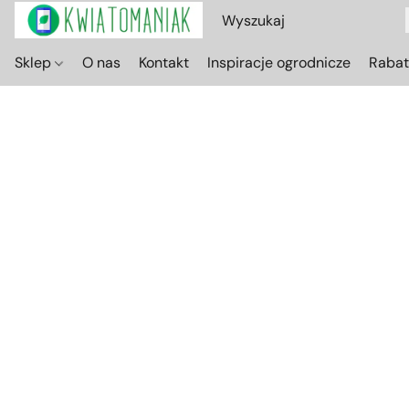
Sklep
O nas
Kontakt
Inspiracje ogrodnicze
Raba