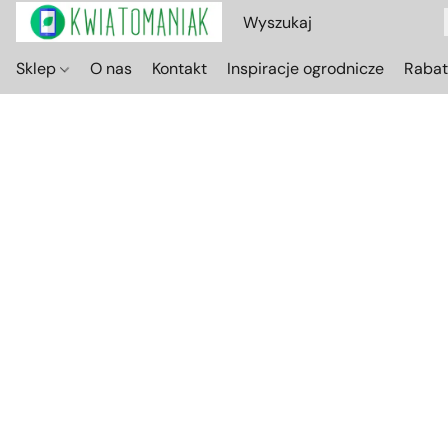
Sklep
O nas
Kontakt
Inspiracje ogrodnicze
Raba