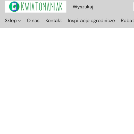
Sklep
O nas
Kontakt
Inspiracje ogrodnicze
Raba