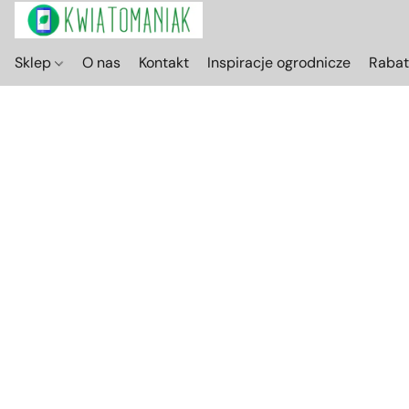
Sklep
O nas
Kontakt
Inspiracje ogrodnicze
Raba