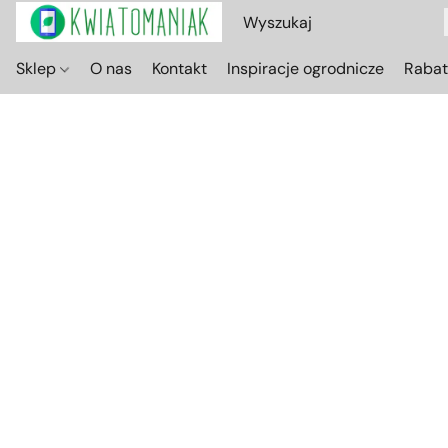
Sklep
O nas
Kontakt
Inspiracje ogrodnicze
Raba