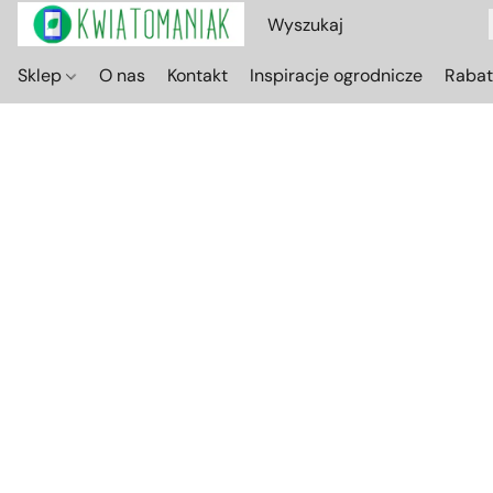
Sklep
O nas
Kontakt
Inspiracje ogrodnicze
Raba