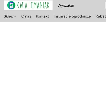
Sklep
O nas
Kontakt
Inspiracje ogrodnicze
Raba