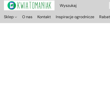
Sklep
O nas
Kontakt
Inspiracje ogrodnicze
Raba