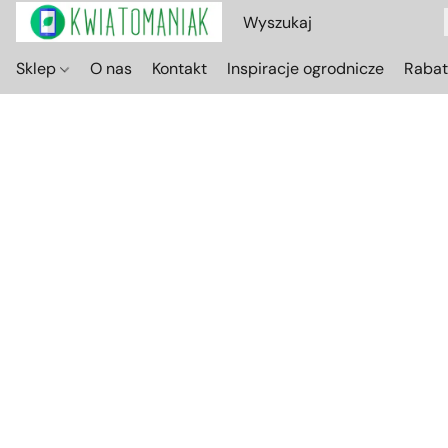
Sklep
O nas
Kontakt
Inspiracje ogrodnicze
Raba