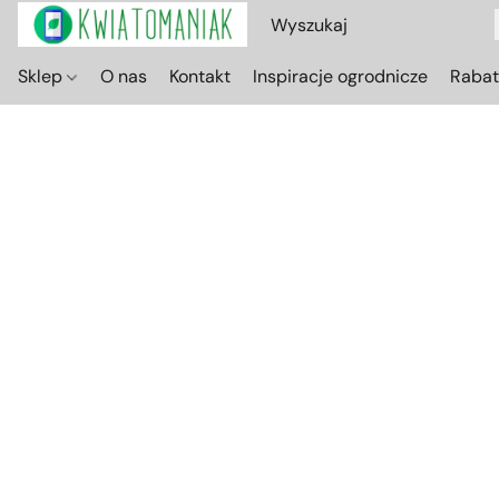
Sklep
O nas
Kontakt
Inspiracje ogrodnicze
Raba