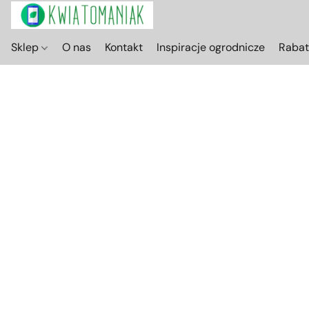
Sklep
O nas
Kontakt
Inspiracje ogrodnicze
Raba