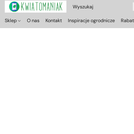
Sklep
O nas
Kontakt
Inspiracje ogrodnicze
Raba