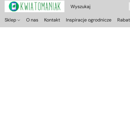
Sklep
O nas
Kontakt
Inspiracje ogrodnicze
Raba