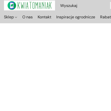
Sklep
O nas
Kontakt
Inspiracje ogrodnicze
Raba