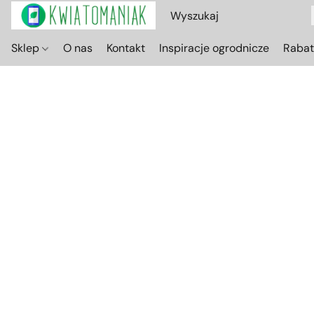
Sklep
O nas
Kontakt
Inspiracje ogrodnicze
Raba