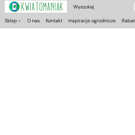
Sklep
O nas
Kontakt
Inspiracje ogrodnicze
Raba