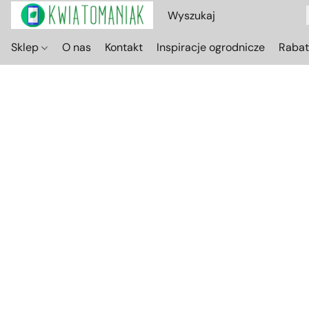
Sklep
O nas
Kontakt
Inspiracje ogrodnicze
Raba