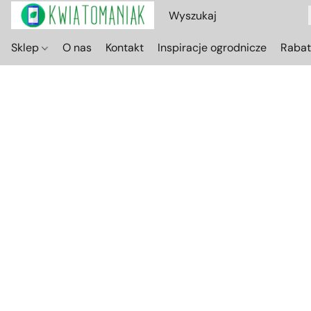
Sklep
O nas
Kontakt
Inspiracje ogrodnicze
Raba