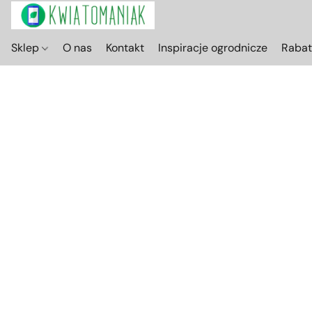
Sklep
O nas
Kontakt
Inspiracje ogrodnicze
Raba