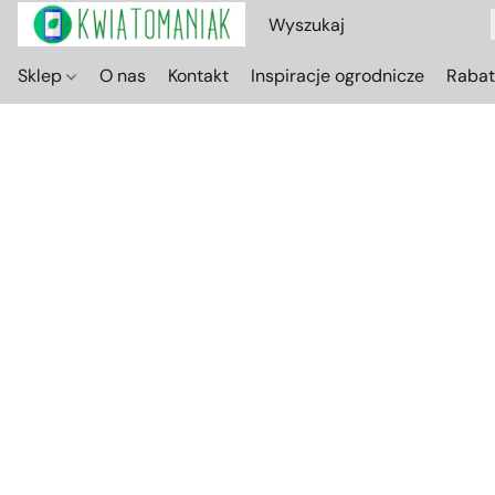
Sklep
O nas
Kontakt
Inspiracje ogrodnicze
Raba