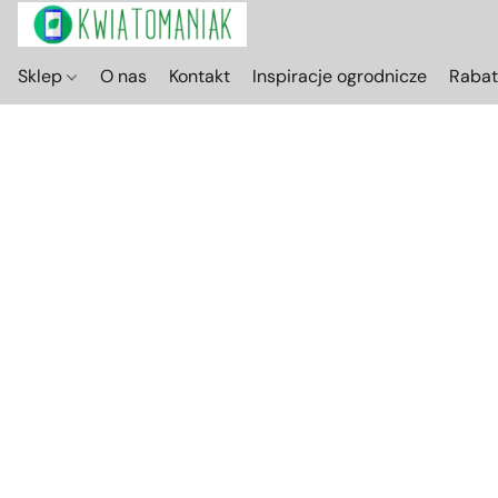
Sklep
O nas
Kontakt
Inspiracje ogrodnicze
Raba