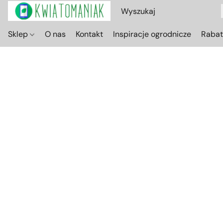
Sklep
O nas
Kontakt
Inspiracje ogrodnicze
Raba