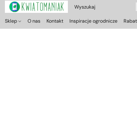
Sklep
O nas
Kontakt
Inspiracje ogrodnicze
Raba