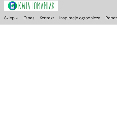
Sklep
O nas
Kontakt
Inspiracje ogrodnicze
Raba