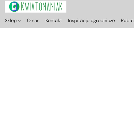
Sklep
O nas
Kontakt
Inspiracje ogrodnicze
Raba