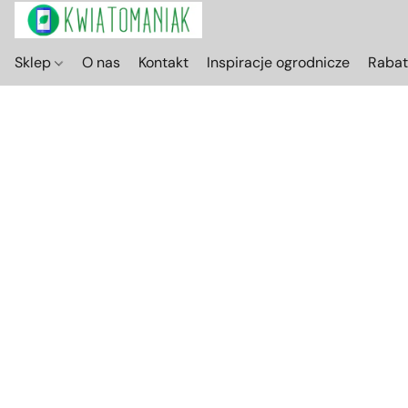
Sklep
O nas
Kontakt
Inspiracje ogrodnicze
Raba