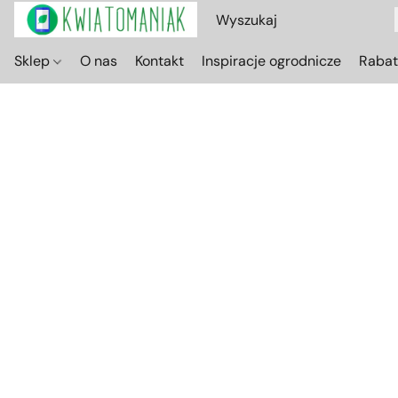
Sklep
O nas
Kontakt
Inspiracje ogrodnicze
Raba