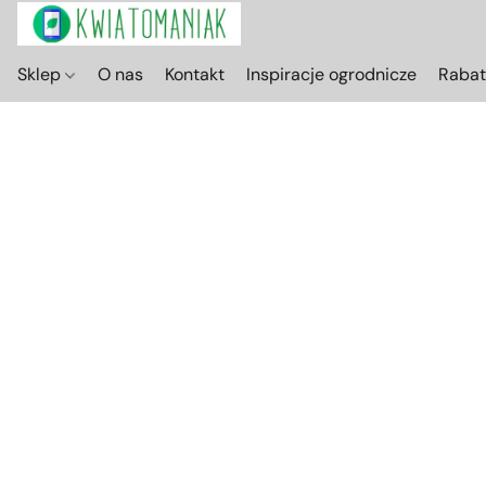
Sklep
O nas
Kontakt
Inspiracje ogrodnicze
Raba