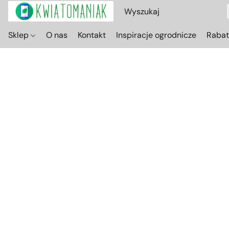
Sklep
O nas
Kontakt
Inspiracje ogrodnicze
Raba