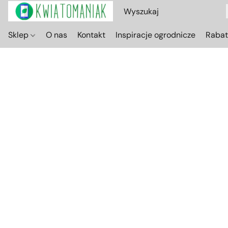
Sklep
O nas
Kontakt
Inspiracje ogrodnicze
Raba