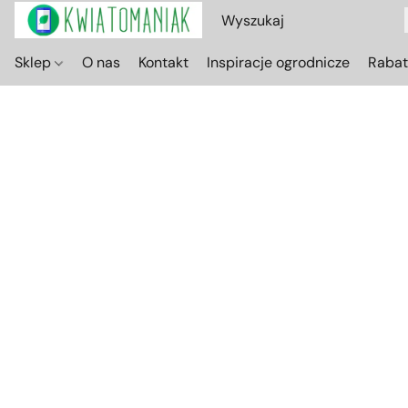
Sklep
O nas
Kontakt
Inspiracje ogrodnicze
Raba