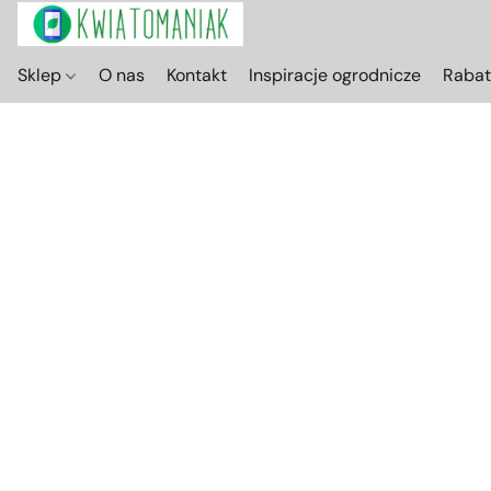
Sklep
O nas
Kontakt
Inspiracje ogrodnicze
Raba