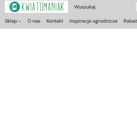
Sklep
O nas
Kontakt
Inspiracje ogrodnicze
Raba