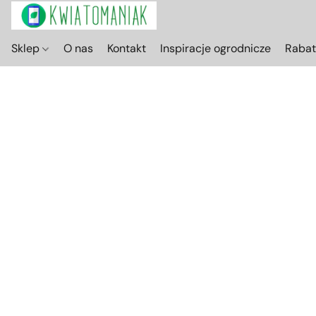
Sklep
O nas
Kontakt
Inspiracje ogrodnicze
Raba