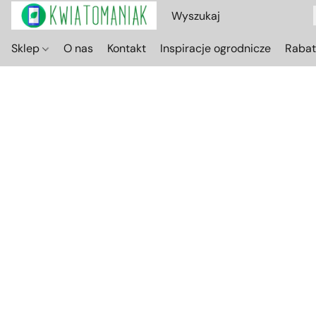
Sklep
O nas
Kontakt
Inspiracje ogrodnicze
Raba